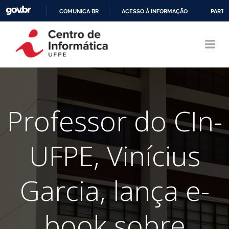
COMUNICA BR
ACESSO À INFORMAÇÃO
PARTI
Pular
IR
para
PARA
o
O
conteúdo
CONTEÚDO
Professor do CIn-
UFPE, Vinícius
Garcia, lança e-
book sobre