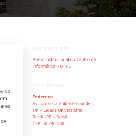
Sobre este site
Portal institucional do Centro de
Informática – UFPE
Encontre-nos
sa de
Endereço
dem
Av. Jornalista Aníbal Fernandes,
tares
s/n – Cidade Universitária.
Recife-PE – Brasil
 de
CEP: 50.740-560