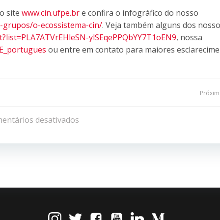
o site
www.cin.ufpe.br
e confira o infográfico do nosso
e-grupos/o-ecossistema-cin/
. Veja também alguns dos noss
list?list=PLA7ATVrEHleSN-ylSEqePPQbYY7T1oEN9
, nossa
FPE_portugues
ou entre em contato para maiores esclarecime
Navegação
Próxima
de
entários desativados
Post