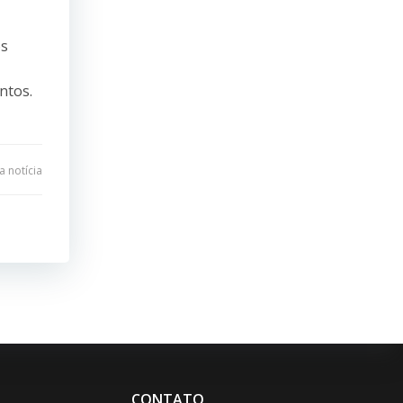
os
ntos.
 notícia
CONTATO