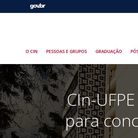
Pular
para
o
conteúdo
O CIN
PESSOAS E GRUPOS
GRADUAÇÃO
PÓ
CIn-UFPE 
para conc