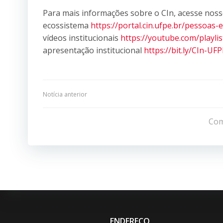
Para mais informações sobre o CIn, acesse noss
ecossistema
https://portal.cin.ufpe.br/pessoas-
vídeos institucionais
https://youtube.com/play
apresentação institucional
https://bit.ly/CIn-U
Navegação
Notícia anterior
de
Com
Post
ENDEREÇO