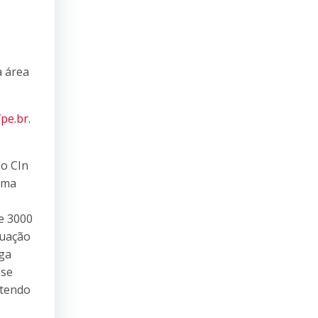
a área
fpe.br
.
 o CIn
uma
e 3000
duação
ga
 se
 tendo