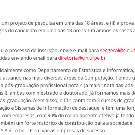
de um projeto de pesquisa em uma das 18 áreas, e (ii) a prova
igos do candidato em uma das 18 áreas. Em ambos os casos 
ou o processo de inscrição, envie e-mail para
secgeral@cin.u
cidas enviando email para
diretoria@cin.ufpe.br
.
icialmente como Departamento de Estatística e Informática,
do atuando nas mais diversas áreas da Computação. Temos 
 pós-graduação profissional nota 4 (a maior nota das pós-
sil), ambas com mestrado e doutorado. Já formamos mais d
s-graduação. Além disso, o CIn conta com 3 cursos de gra
ção e Sistemas de Informação) de destaque, e tem uma lon
ão com empresas, com 90% do corpo docente efetivo já tendo
mbém um forte histórico de contribuição para a sociedade,
.S.A.R., o ISI-TICs e várias empresas de sucesso.