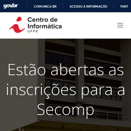
COMUNICA BR
ACESSO À INFORMAÇÃO
PARTI
Pular
IR
para
PARA
o
O
conteúdo
CONTEÚDO
Estão abertas as
inscrições para a
Secomp