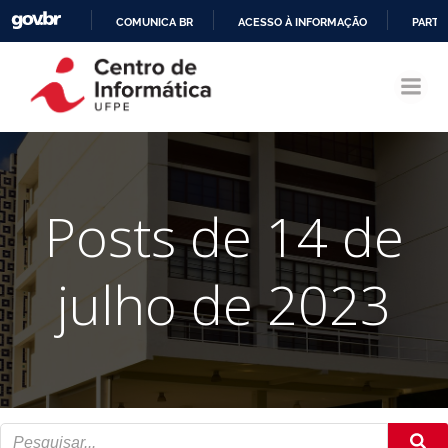
COMUNICA BR
ACESSO À INFORMAÇÃO
PARTI
Pular
IR
para
PARA
o
O
conteúdo
CONTEÚDO
Posts de 14 de
julho de 2023