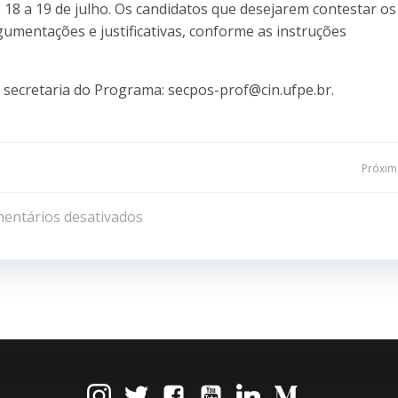
 18 a 19 de julho. Os candidatos que desejarem contestar os
umentações e justificativas, conforme as instruções
secretaria do Programa: secpos-prof@cin.ufpe.br.
Navegação
Próxima
de
entários desativados
Post