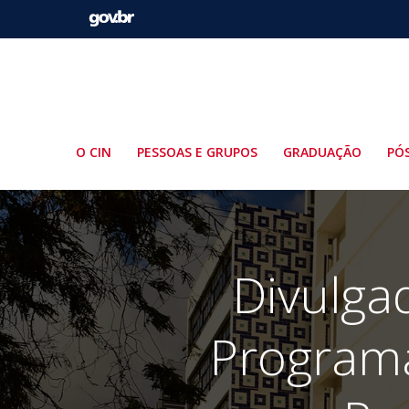
Pular
para
o
conteúdo
O CIN
PESSOAS E GRUPOS
GRADUAÇÃO
PÓ
Divulga
Program