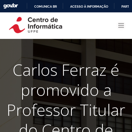
COMUNICA BR
ACESSO À INFORMAÇÃO
PARTI
Pular
IR
para
PARA
o
O
conteúdo
CONTEÚDO
Carlos Ferraz é
promovido a
Professor Titular
do Centro de