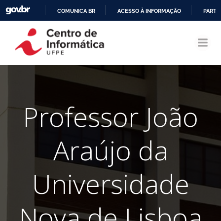
COMUNICA BR
ACESSO À INFORMAÇÃO
PARTI
Pular
IR
para
PARA
o
O
conteúdo
CONTEÚDO
Professor João
Araújo da
Universidade
Nova de Lisboa