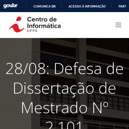
COMUNICA BR
ACESSO À INFORMAÇÃO
PARTI
Pular
IR
para
PARA
o
O
conteúdo
CONTEÚDO
28/08: Defesa de
Dissertação de
Mestrado Nº
2.101