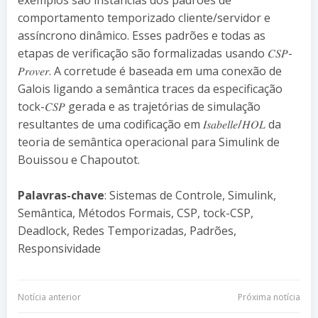
comportamento temporizado cliente/servidor e
assíncrono dinâmico. Esses padrões e todas as
etapas de verificação são formalizadas usando 𝐶𝑆𝑃-
𝑃𝑟𝑜𝑣𝑒𝑟. A corretude é baseada em uma conexão de
Galois ligando a semântica traces da especificação
tock-𝐶𝑆𝑃 gerada e as trajetórias de simulação
resultantes de uma codificação em 𝐼𝑠𝑎𝑏𝑒𝑙𝑙𝑒/𝐻𝑂𝐿 da
teoria de semântica operacional para Simulink de
Bouissou e Chapoutot.
Palavras-chave
: Sistemas de Controle, Simulink,
Semântica, Métodos Formais, CSP, tock-CSP,
Deadlock, Redes Temporizadas, Padrões,
Responsividade
Navegação
Navegação
Notícia anterior
Próxima notícia