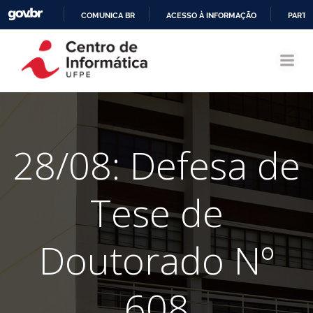
COMUNICA BR
ACESSO À INFORMAÇÃO
PARTI
Pular
IR
para
PARA
o
O
conteúdo
CONTEÚDO
28/08: Defesa de
Tese de
Doutorado Nº
608