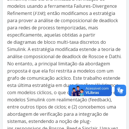
modelos usando a ferramenta Failures-Divergence
Refinement (𝐹𝐷𝑅); então modificamos a estratégia
para prover a análise de composicional de deadlock
para redes de process temporizadas, mais
especificamente, aquelas obtidas a partir
de diagramas de bloco multi-taxa discretos do
Simulink. A estratégia modificada estende a teoria de
análise composicional de deadlock de Roscoe e Dathi.
No entanto, a principal limitação da abordagem
proposta é que ela foi restrita a modelos com um
grafo de comunicação acíclico. Este trabalho estende
esta última estratégia em duas direções: (1) lidamos
com modelos cíclicos, o que ocorre naturalmente em
modelos Simulink com realimentação (feedback),
entre outros tipos de ciclos; e (2) concebemos uma
abordagem de verificação para a integração de
sistemas, estendendo a noção de plug-
ins responsivos de Roscoe, Reed e Sinclair. Uma vez