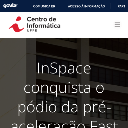
COMUNICA BR
ACESSO À INFORMAÇÃO
PARTI
Pular
IR
para
PARA
o
O
conteúdo
CONTEÚDO
InSpace
conquista o
pódio da pré-
aceleração Fast