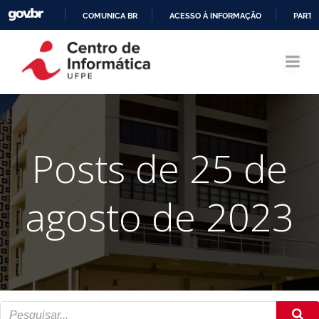
COMUNICA BR
ACESSO À INFORMAÇÃO
PARTI
Pular
IR
para
PARA
o
O
conteúdo
CONTEÚDO
Posts de 25 de
agosto de 2023