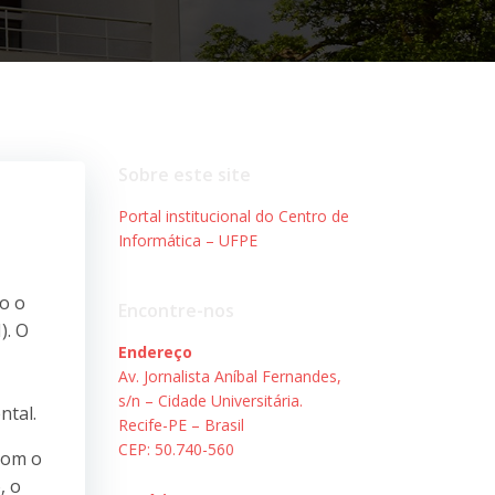
Sobre este site
Portal institucional do Centro de
Informática – UFPE
o o
Encontre-nos
). O
Endereço
Av. Jornalista Aníbal Fernandes,
s/n – Cidade Universitária.
ntal.
Recife-PE – Brasil
CEP: 50.740-560
com o
, o