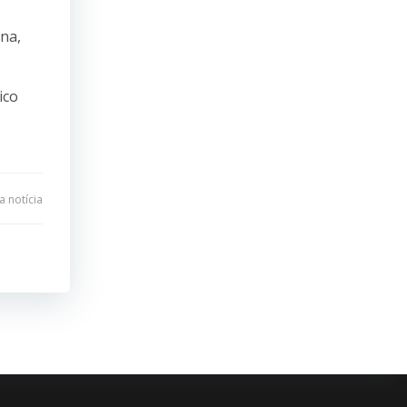
na,
ico
 notícia