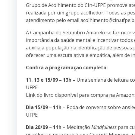
Grupo de Acolhimento do CIn-UFPE promove atend
realizada por um grupo acolhedor. Todas as pes
atendimento pelo email acolhimento@cin.ufpe.b
A Campanha do Setembro Amarelo se faz necessá
importância da saúde mental e incentivar todos
auxilia a população na identificação de pessoa
oferecer uma escuta ativa e empática, além de in
Confira a programação completa:
11, 13 e 15/09 – 13h –
Uma semana de leitura com
UFPE.
Link do livro disponível para compra na Amazon:
Dia 15/09 – 11h –
Roda de conversa sobre ansied
UFPE
Dia 20/09 – 11h –
Meditação
Mindfulness
para cu
psicóloga e neuropsicóloga Georgia Menezes, n