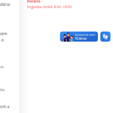
Horário
idária
Segunda–Sexta: 8:00–18:00
mbém
 e
In-
In-
com a