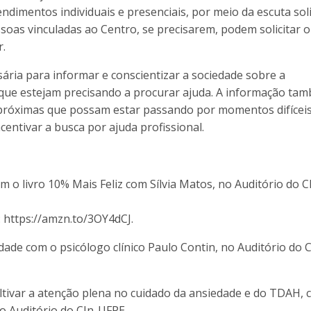
imentos individuais e presenciais, por meio da escuta sol
soas vinculadas ao Centro, se precisarem, podem solicitar o
r.
ria para informar e conscientizar a sociedade sobre a
 que estejam precisando a procurar ajuda. A informação ta
s próximas que possam estar passando por momentos difíceis
centivar a busca por ajuda profissional.
 o livro 10% Mais Feliz com Sílvia Matos, no Auditório do C
 https://amzn.to/3OY4dCJ.
ade com o psicólogo clínico Paulo Contin, no Auditório do C
ltivar a atenção plena no cuidado da ansiedade e do TDAH, 
o Auditório do CIn-UFPE