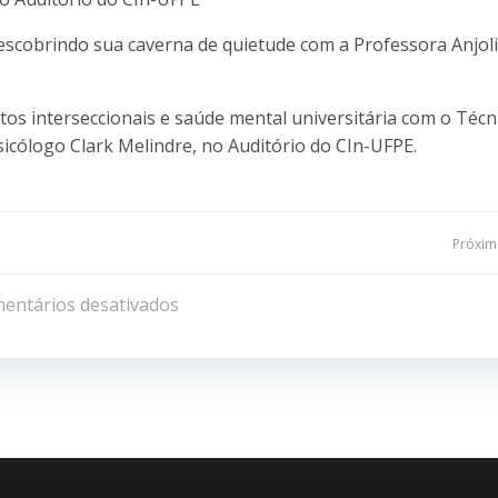
cobrindo sua caverna de quietude com a Professora Anjoli
os interseccionais e saúde mental universitária com o Técn
ólogo Clark Melindre, no Auditório do CIn-UFPE.
Navegação
Próxima
de
entários desativados
Post