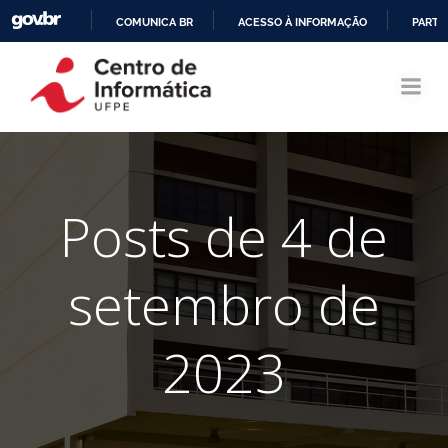
COMUNICA BR
ACESSO À INFORMAÇÃO
PARTI
Pular
IR
para
PARA
o
O
conteúdo
CONTEÚDO
Posts de 4 de
setembro de
2023