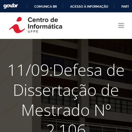
COMUNICA BR
ACESSO À INFORMAÇÃO
PARTI
Pular
IR
para
PARA
o
O
conteúdo
CONTEÚDO
11/09:Defesa de
Dissertação de
Mestrado Nº
2.106