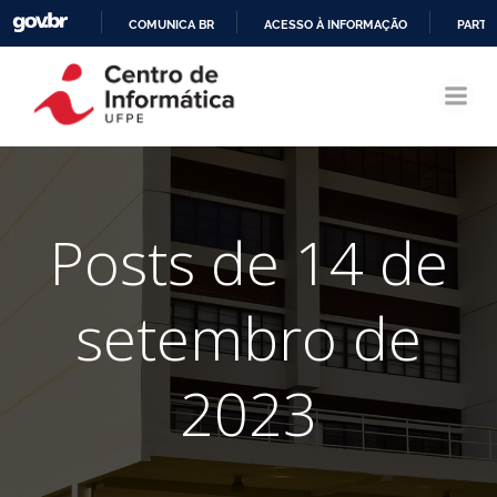
COMUNICA BR
ACESSO À INFORMAÇÃO
PARTI
Pular
IR
para
PARA
o
O
conteúdo
CONTEÚDO
Posts de 14 de
setembro de
2023