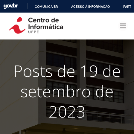
COMUNICA BR
ACESSO À INFORMAÇÃO
PARTI
Pular
IR
para
PARA
o
O
conteúdo
CONTEÚDO
Posts de 19 de
setembro de
2023