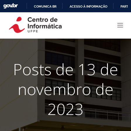
COMUNICA BR
ACESSO À INFORMAÇÃO
PARTI
Pular
IR
para
PARA
o
O
conteúdo
CONTEÚDO
Posts de 13 de
novembro de
2023