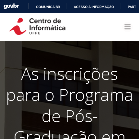
COMUNICA BR
ACESSO À INFORMAÇÃO
PARTI
Pular
IR
para
PARA
o
O
conteúdo
CONTEÚDO
As inscrições
para o Programa
de Pós-
Graduação em