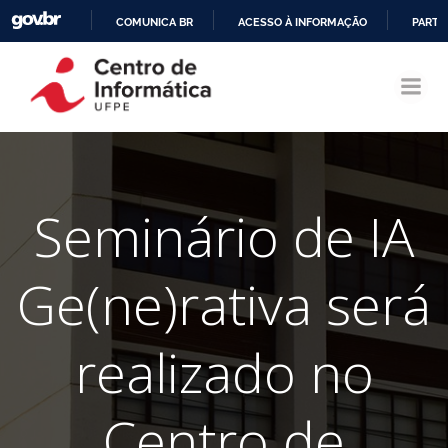
COMUNICA BR
ACESSO À INFORMAÇÃO
PARTI
Pular
IR
para
PARA
o
O
conteúdo
CONTEÚDO
Seminário de IA
Ge(ne)rativa será
realizado no
Centro de