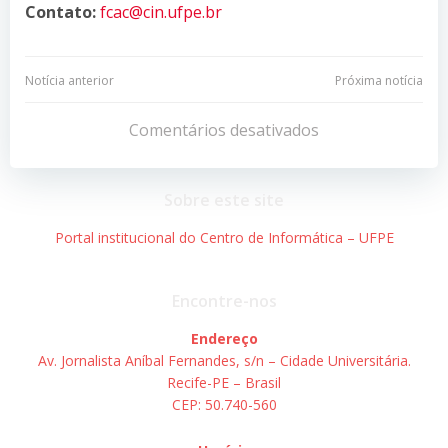
Contato:
fcac@cin.ufpe.br
Navegação
Navegação
Notícia anterior
Próxima notícia
de
de
Comentários desativados
Post
Post
Sobre este site
Portal institucional do Centro de Informática – UFPE
Encontre-nos
Endereço
Av. Jornalista Aníbal Fernandes, s/n – Cidade Universitária.
Recife-PE – Brasil
CEP: 50.740-560