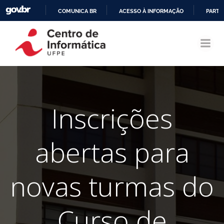
COMUNICA BR
ACESSO À INFORMAÇÃO
PARTI
Pular
IR
para
PARA
o
O
conteúdo
CONTEÚDO
Inscrições
abertas para
novas turmas do
Curso de