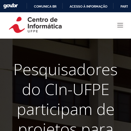
COMUNICA BR
ACESSO À INFORMAÇÃO
PARTI
Pular
IR
para
PARA
o
O
conteúdo
CONTEÚDO
Pesquisadores
do CIn-UFPE
participam de
projetos para