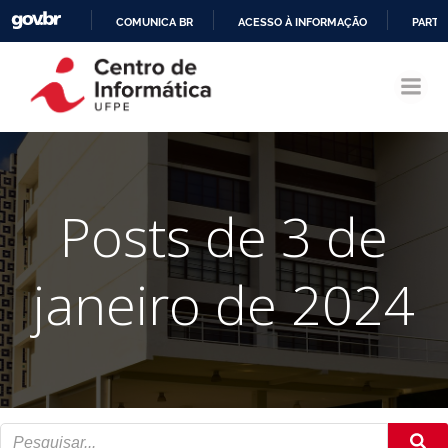
COMUNICA BR
ACESSO À INFORMAÇÃO
PARTI
Pular
IR
para
PARA
o
O
conteúdo
CONTEÚDO
Posts de 3 de
janeiro de 2024