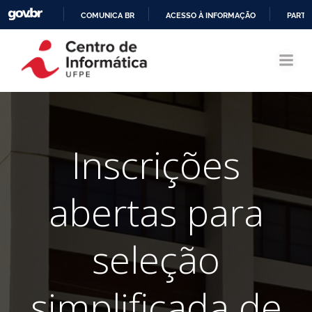
COMUNICA BR
ACESSO À INFORMAÇÃO
PARTI
Pular
IR
para
PARA
o
O
conteúdo
CONTEÚDO
Inscrições
abertas para
seleção
simplificada de