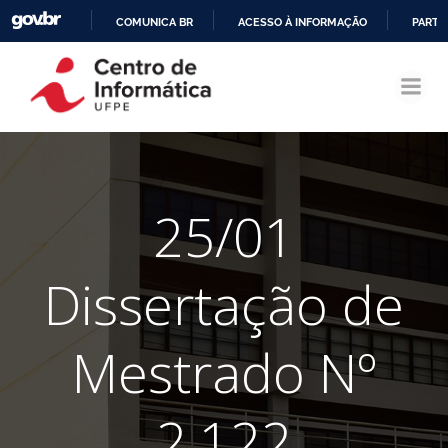
COMUNICA BR
ACESSO À INFORMAÇÃO
PARTI
Pular
IR
para
PARA
o
O
conteúdo
CONTEÚDO
25/01
Dissertação de
Mestrado Nº
2.122