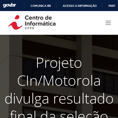
COMUNICA BR
ACESSO À INFORMAÇÃO
PARTI
Pular
IR
para
PARA
o
O
conteúdo
CONTEÚDO
Projeto
CIn/Motorola
divulga resultado
final da seleção