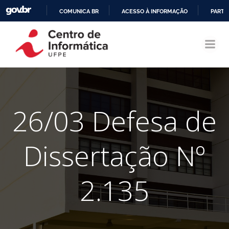
COMUNICA BR
ACESSO À INFORMAÇÃO
PARTI
Pular
IR
para
PARA
o
O
conteúdo
CONTEÚDO
26/03 Defesa de
Dissertação Nº
2.135