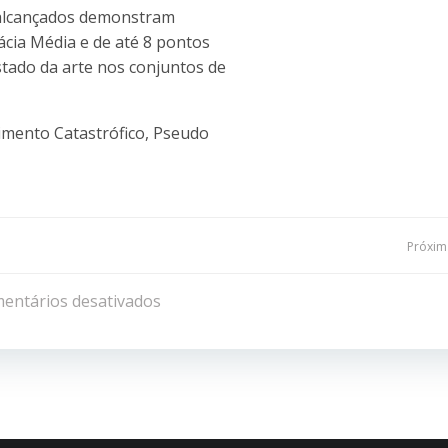
 alcançados demonstram
ácia Média e de até 8 pontos
tado da arte nos conjuntos de
mento Catastrófico, Pseudo
Navegação
Próxima
de
entários desativados
Post