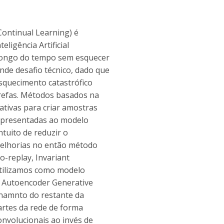
Continual Learning) é
ligência Artificial
 longo do tempo sem esquecer
nde desafio técnico, dado que
squecimento catastrófico
refas. Métodos basados na
tivas para criar amostras
 apresentadas ao modelo
tuito de reduzir o
melhorias no então método
-replay, Invariant
Utilizamos como modelo
l Autoencoder Generative
inamnto do restante da
partes da rede de forma
onvolucionais ao invés de