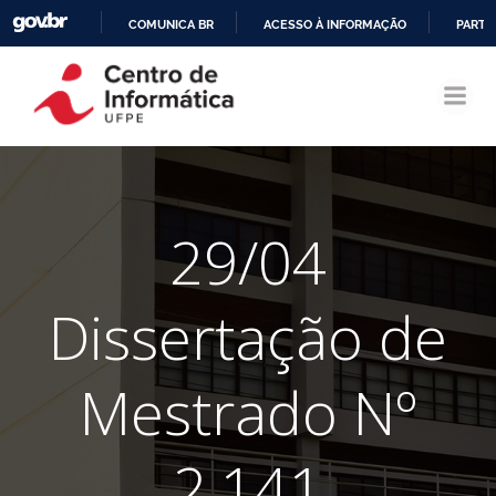
COMUNICA BR
ACESSO À INFORMAÇÃO
PARTI
Pular
IR
para
PARA
o
O
conteúdo
CONTEÚDO
29/04
Dissertação de
Mestrado Nº
2.141