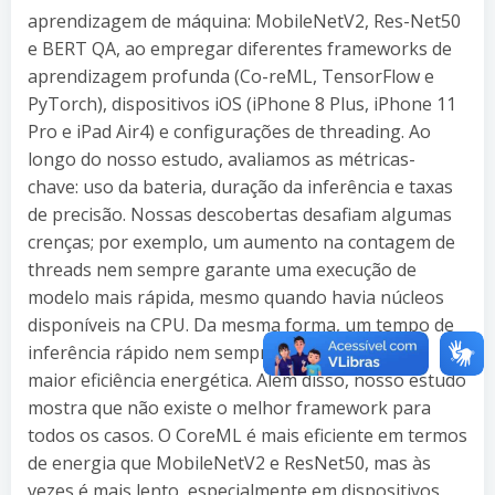
aprendizagem de máquina: MobileNetV2, Res-Net50
e BERT QA, ao empregar diferentes frameworks de
aprendizagem profunda (Co-reML, TensorFlow e
PyTorch), dispositivos iOS (iPhone 8 Plus, iPhone 11
Pro e iPad Air4) e configurações de threading. Ao
longo do nosso estudo, avaliamos as métricas-
chave: uso da bateria, duração da inferência e taxas
de precisão. Nossas descobertas desafiam algumas
crenças; por exemplo, um aumento na contagem de
threads nem sempre garante uma execução de
modelo mais rápida, mesmo quando havia núcleos
disponíveis na CPU. Da mesma forma, um tempo de
inferência rápido nem sempre era sinônimo de
maior eficiência energética. Além disso, nosso estudo
mostra que não existe o melhor framework para
todos os casos. O CoreML é mais eficiente em termos
de energia que MobileNetV2 e ResNet50, mas às
vezes é mais lento, especialmente em dispositivos