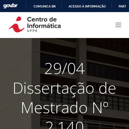
COMUNICA BR
ACESSO À INFORMAÇÃO
PARTI
Pular
IR
para
PARA
o
O
conteúdo
CONTEÚDO
29/04
Dissertação de
Mestrado Nº
2.140