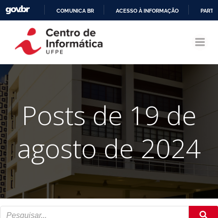
COMUNICA BR
ACESSO À INFORMAÇÃO
PARTI
Pular
IR
para
PARA
o
O
conteúdo
CONTEÚDO
Posts de 19 de
agosto de 2024