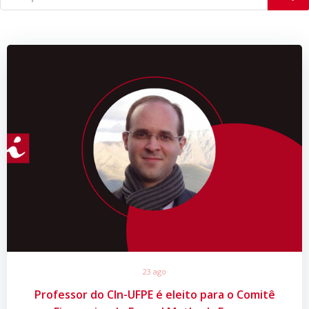
23 ago
Professor do CIn-UFPE é eleito para o Comitê