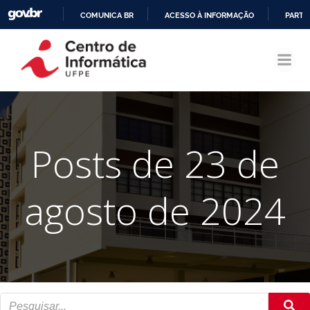
COMUNICA BR
ACESSO À INFORMAÇÃO
PARTI
Pular
IR
para
PARA
o
O
conteúdo
CONTEÚDO
Posts de 23 de
agosto de 2024