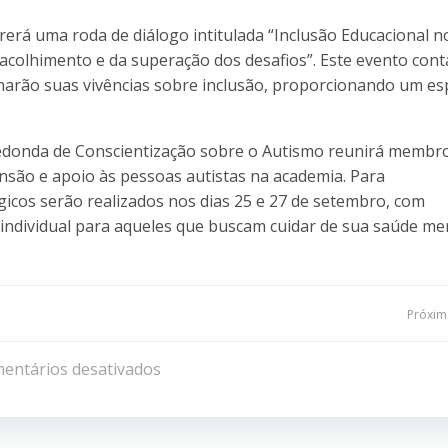
rerá uma roda de diálogo intitulada “Inclusão Educacional no
acolhimento e da superação dos desafios”. Este evento cont
harão suas vivências sobre inclusão, proporcionando um e
edonda de Conscientização sobre o Autismo reunirá membr
nsão e apoio às pessoas autistas na academia. Para
icos serão realizados nos dias 25 e 27 de setembro, com
ndividual para aqueles que buscam cuidar de sua saúde men
Navegação
Próxima
de
entários desativados
Post