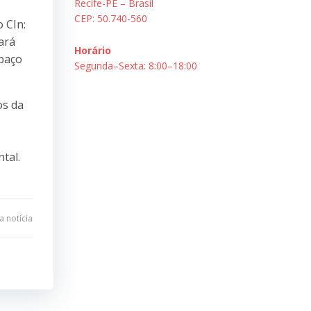
Recife-PE – Brasil
CEP: 50.740-560
 CIn:
ará
Horário
spaço
Segunda–Sexta: 8:00–18:00
os da
tal.
 notícia