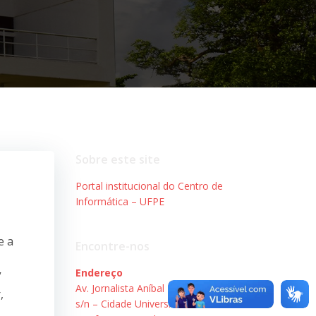
Sobre este site
Portal institucional do Centro de
Informática – UFPE
e a
Encontre-nos
Endereço
”
Av. Jornalista Aníbal Fernandes,
,
s/n – Cidade Universitária.