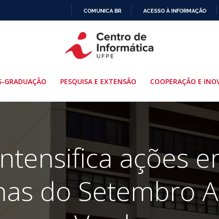
COMUNICA BR
ACESSO À INFORMAÇÃO
IR
PARA
O
CONTEÚDO
S-GRADUAÇÃO
PESQUISA E EXTENSÃO
COOPERAÇÃO E INO
ntensifica ações 
as do Setembro A