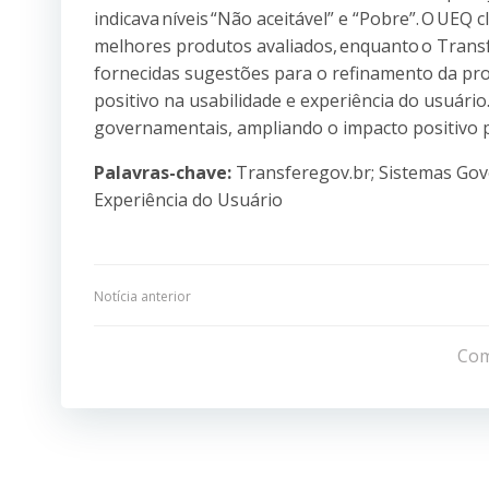
indicava níveis “Não aceitável” e “Pobre”. O UEQ
melhores produtos avaliados, enquanto o Transfe
fornecidas sugestões para o refinamento da pr
positivo na usabilidade e experiência do usuári
governamentais, ampliando o impacto positivo p
Palavras-chave:
Transferegov.br; Sistemas Gov
Experiência do Usuário
Navegação
Notícia anterior
de
Com
Post