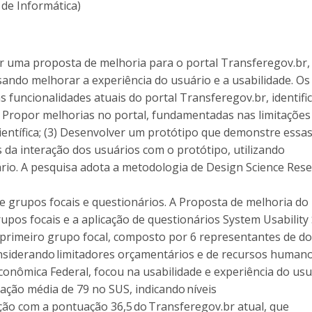
 de Informática)
iar uma proposta de melhoria para o portal Transferegov.br
sando melhorar a experiência do usuário e a usabilidade. Os
s funcionalidades atuais do portal Transferegov.br, identif
) Propor melhorias no portal, fundamentadas nas limitações
científica; (3) Desenvolver um protótipo que demonstre essa
s da interação dos usuários com o protótipo, utilizando
ário. A pesquisa adota a metodologia de Design Science Res
de grupos focais e questionários. A Proposta de melhoria do 
upos focais e a aplicação de questionários System Usability 
 primeiro grupo focal, composto por 6 representantes de do
onsiderando limitadores orçamentários e de recursos humano
conômica Federal, focou na usabilidade e experiência do usu
ação média de 79 no SUS, indicando níveis
ção com a pontuação 36,5 do Transferegov.br atual, que