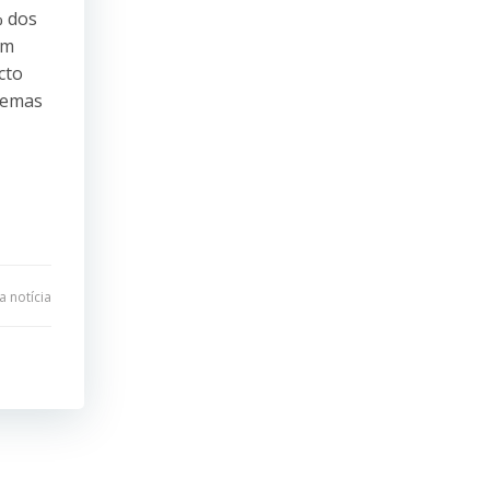
% dos
am
cto
stemas
 notícia