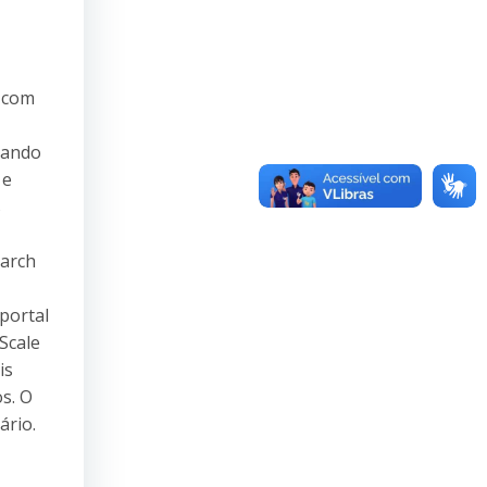
, com
icando
 e
s
earch
portal
Scale
is
s. O
ário.