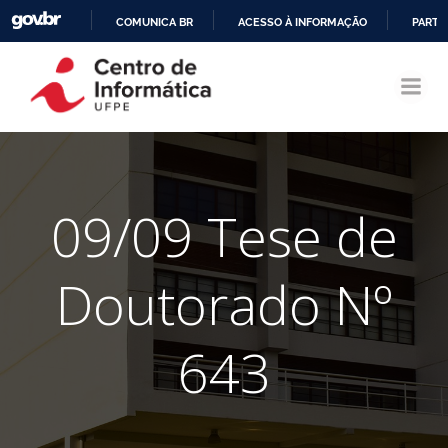
COMUNICA BR
ACESSO À INFORMAÇÃO
PARTI
Pular
IR
para
PARA
o
O
conteúdo
CONTEÚDO
09/09 Tese de
Doutorado Nº
643