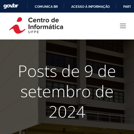
COMUNICA BR
ACESSO À INFORMAÇÃO
PARTI
Pular
IR
para
PARA
o
O
conteúdo
CONTEÚDO
Posts de 9 de
setembro de
2024