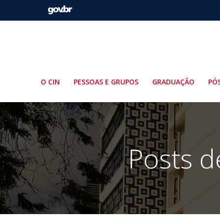
Pular
para
o
conteúdo
O CIN
PESSOAS E GRUPOS
GRADUAÇÃO
PÓ
Posts d