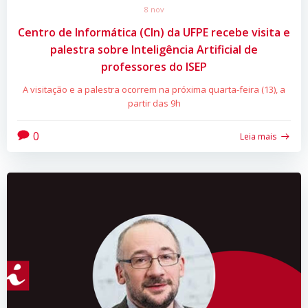
8 nov
Centro de Informática (CIn) da UFPE recebe visita e
palestra sobre Inteligência Artificial de
professores do ISEP
A visitação e a palestra ocorrem na próxima quarta-feira (13), a
partir das 9h
0
Leia mais