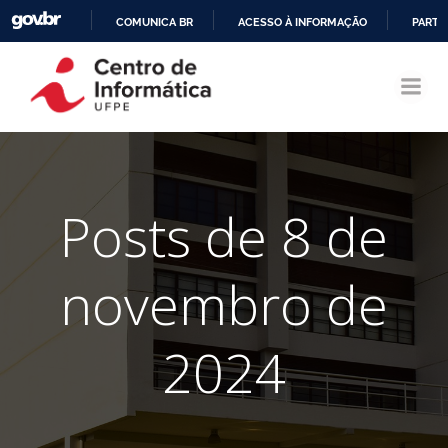
COMUNICA BR
ACESSO À INFORMAÇÃO
PARTI
Pular
IR
para
PARA
o
O
conteúdo
CONTEÚDO
Posts de 8 de
novembro de
2024