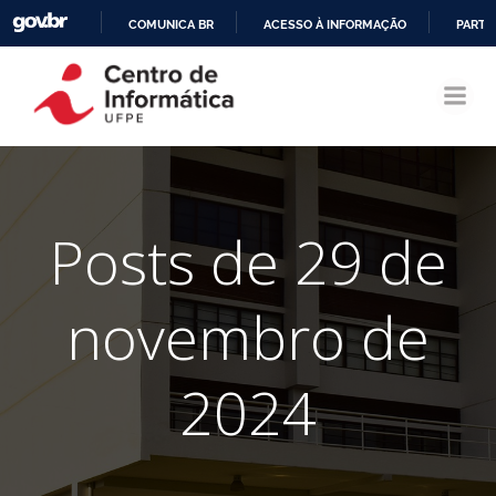
COMUNICA BR
ACESSO À INFORMAÇÃO
PARTI
Pular
IR
para
PARA
o
O
conteúdo
CONTEÚDO
Posts de 29 de
novembro de
2024