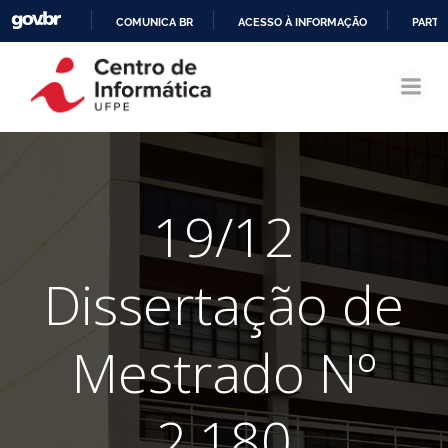
COMUNICA BR
ACESSO À INFORMAÇÃO
PARTI
Pular
IR
para
PARA
o
O
conteúdo
CONTEÚDO
19/12
Dissertação de
Mestrado Nº
2.180