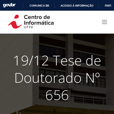
COMUNICA BR
ACESSO À INFORMAÇÃO
PARTI
Pular
IR
para
PARA
o
O
conteúdo
CONTEÚDO
19/12 Tese de
Doutorado Nº
656