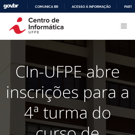
COMUNICA BR
ACESSO À INFORMAÇÃO
PARTI
Pular
IR
para
PARA
o
O
conteúdo
CONTEÚDO
CIn-UFPE abre
inscrições para a
4ª turma do
curso de