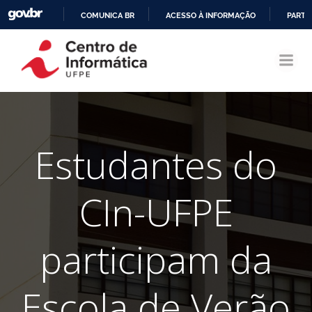
COMUNICA BR
ACESSO À INFORMAÇÃO
PARTI
Pular
IR
para
PARA
o
O
conteúdo
CONTEÚDO
Estudantes do
CIn-UFPE
participam da
Escola de Verão