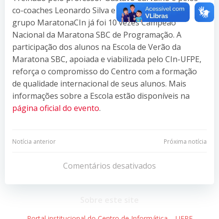
co-coaches Leonardo Silva e Tiago Gonçalves, o
grupo MaratonaCIn já foi 10 vezes Campeão
Nacional da Maratona SBC de Programação. A
participação dos alunos na Escola de Verão da
Maratona SBC, apoiada e viabilizada pelo CIn-UFPE,
reforça o compromisso do Centro com a formação
de qualidade internacional de seus alunos. Mais
informações sobre a Escola estão disponíveis na
página oficial do evento
.
Navegação
Navegação
Notícia anterior
Próxima notícia
de
de
Comentários desativados
Post
Post
Sobre este site
Portal institucional do Centro de Informática – UFPE