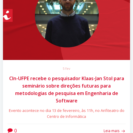
5 fev
CIn-UFPE recebe o pesquisador Klaas-Jan Stol para
seminário sobre direções futuras para
metodologias de pesquisa em Engenharia de
Software
Evento acontece no dia 13 de fevereiro, às 11h, no Anfiteatro do
Centro de Informática
0
Leia mais