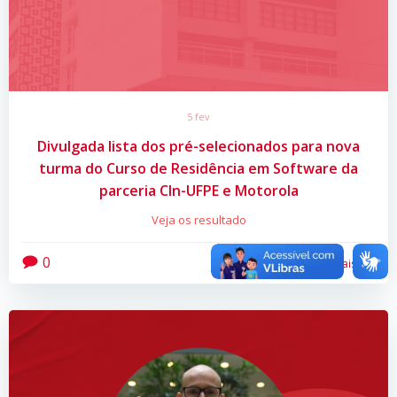
5 fev
Divulgada lista dos pré-selecionados para nova
turma do Curso de Residência em Software da
parceria CIn-UFPE e Motorola
Veja os resultado
0
Leia mais