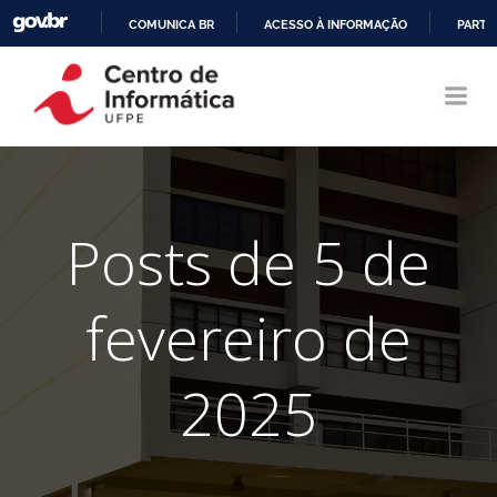
COMUNICA BR
ACESSO À INFORMAÇÃO
PARTI
Pular
IR
para
PARA
o
O
conteúdo
CONTEÚDO
Posts de 5 de
fevereiro de
2025