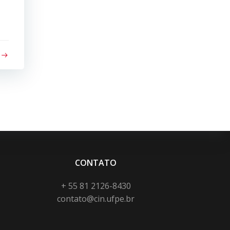
o
CONTATO
+ 55 81 2126-8430
contato@cin.ufpe.br