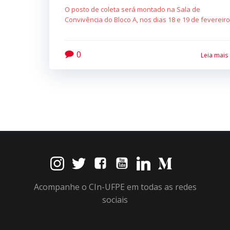
O posto de coleta será montado na Sala de
Convivência do Bloco A, nos dias 18 e 19 de fevereir
0
Leia mais
Acompanhe o CIn-UFPE em todas as redes
sociais