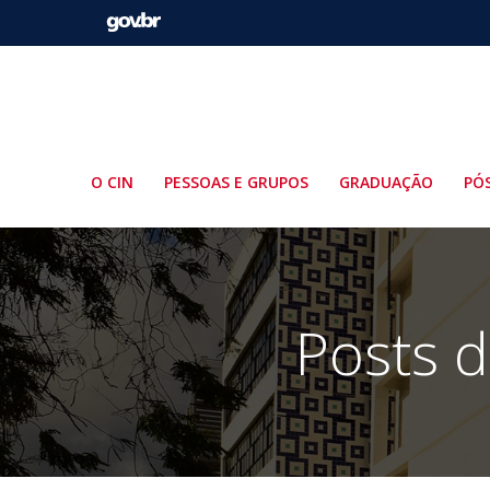
Pular
para
o
conteúdo
O CIN
PESSOAS E GRUPOS
GRADUAÇÃO
PÓ
Posts d