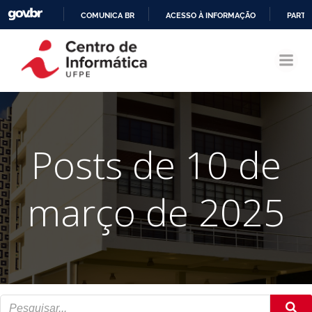
COMUNICA BR
ACESSO À INFORMAÇÃO
PARTI
Pular
IR
para
PARA
o
O
conteúdo
CONTEÚDO
Posts de 10 de
março de 2025