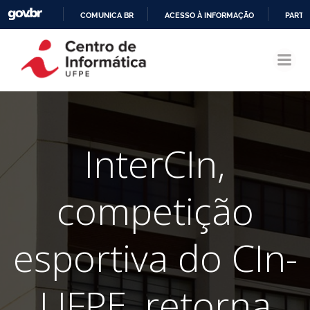
COMUNICA BR
ACESSO À INFORMAÇÃO
PARTI
Pular
IR
para
PARA
o
O
conteúdo
CONTEÚDO
InterCIn,
competição
esportiva do CIn-
UFPE, retorna