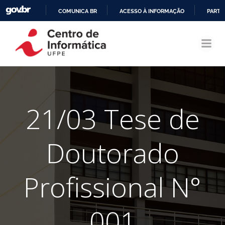
COMUNICA BR
ACESSO À INFORMAÇÃO
PARTI
Pular
IR
para
PARA
o
O
conteúdo
CONTEÚDO
21/03 Tese de
Doutorado
Profissional N°
001