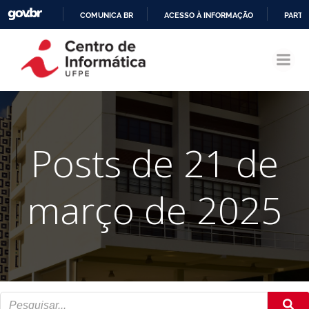
COMUNICA BR
ACESSO À INFORMAÇÃO
PARTI
Pular
IR
para
PARA
o
O
conteúdo
CONTEÚDO
Posts de 21 de
março de 2025