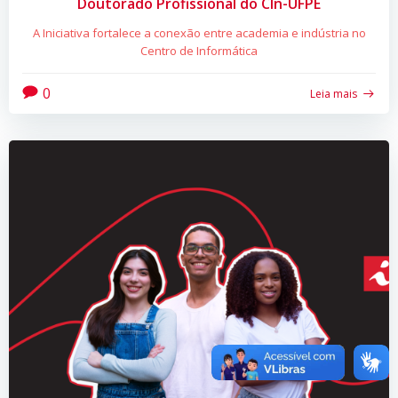
Doutorado Profissional do CIn-UFPE
A Iniciativa fortalece a conexão entre academia e indústria no
Centro de Informática
0
Leia mais