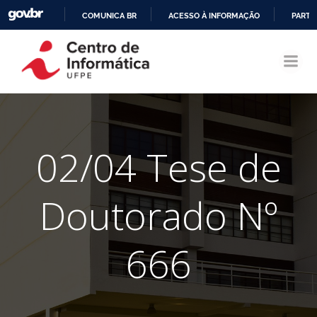
COMUNICA BR
ACESSO À INFORMAÇÃO
PARTI
Pular
IR
para
PARA
o
O
conteúdo
CONTEÚDO
02/04 Tese de
Doutorado Nº
666