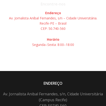
Encontre-nos
Endereço
Av. Jornalista Aníbal Fernandes, s/n – Cidade Universitária.
Recife-PE – Brasil
CEP: 50.740-560
Horário
Segunda–Sexta: 8:00–18:00
ENDEREÇO
Av. Jornalista Anibal Fernandes, s/n, Cidade Universitária
(Campus Recife)
CEP: 50740-560