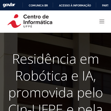
COMUNICA BR
ACESSO À INFORMAÇÃO
PARTI
Pular
IR
para
PARA
o
O
conteúdo
CONTEÚDO
Residência em
Robótica e IA,
promovida pelo
CIn-UFPE e pela